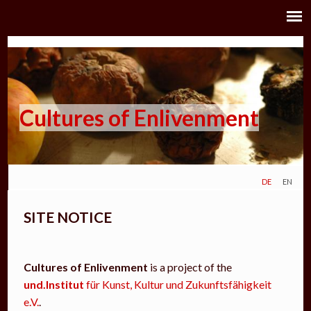
Cultures of Enlivenment
de
en
SITE NOTICE
Cultures of Enlivenment
is a project of the
und.Institut
für Kunst, Kultur und Zukunftsfähigkeit
e.V.
.