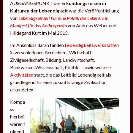
AUSGANGSPUNKT der
Erkundungsreisen in
Kulturen der Lebendigkeit
war die Veröffentlichung
von
Lebendigkeit sei! Für eine Politik des Lebens. Ein
Manifest für das Anthropozän
von Andreas Weber und
Hildegard Kurt im Mai 2015.
Im Anschluss daran fanden
Lebendigkeitswerkstätten
in verschiedenen Bereichen – Wirtschaft,
Zivilgesellschaft, Bildung, Landwirtschaft,
Bankwesen, Wissenschaft, Politik – sowie weitere
Aktivitäten
statt, die das Leitbild Lebendigkeit als
grundlegend für eine zukunftsfähige Zivilisation
erkundeten.
Kompa
img_0361_kl.jpg
ss
hierbei
waren f
olgend