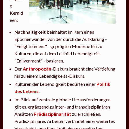
e
Kernid
een:
Nachhaltigkeit
beinhaltet im Kern einen
Epochenwandel: von der durch die Aufklärung -
"Enlightenment" - geprägten Moderne hin zu
Kulturen, die auf dem Leitbild Lebendigkeit -
"Enlivenment" - basieren.
Der
Anthropozän
-Diskurs braucht eine Vertiefung
hin zu einem Lebendigkeits-Diskurs.
Kulturen der Lebendigkeit bedürfen einer
Politik
des Lebens
.
Im Blick auf zentrale globale Herausforderungen
gilt es, ergänzend zu inter- und transdisziplinären
Ansätzen
Prädisziplinarität
zu erschließen.
Prädisziplinäres Arbeiten verbindet ein erweitertes
Verständnis von Kunst mit einem erweiterten